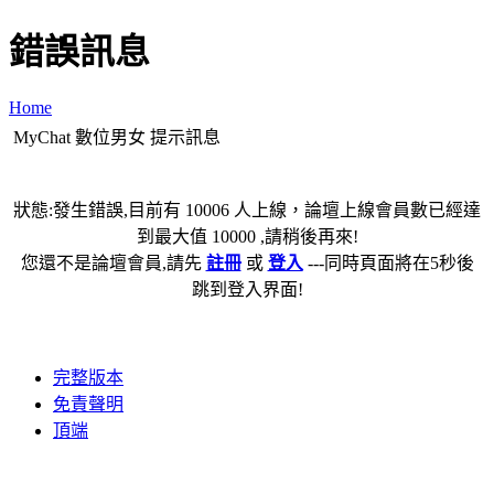
錯誤訊息
Home
MyChat 數位男女 提示訊息
狀態:發生錯誤,目前有 10006 人上線，論壇上線會員數已經達
到最大值 10000 ,請稍後再來!
您還不是論壇會員,請先
註冊
或
登入
---同時頁面將在5秒後
跳到登入界面!
完整版本
免責聲明
頂端