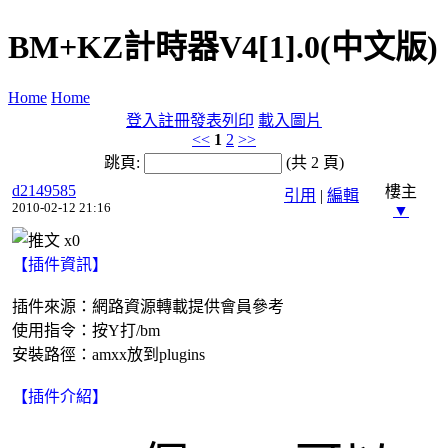
BM+KZ計時器V4[1].0(中文版)
Home
Home
登入
註冊
發表
列印
載入圖片
<<
1
2
>>
跳頁:
(共 2 頁)
d2149585
樓主
引用
|
編輯
2010-02-12 21:16
▼
x
0
【插件資訊】
插件來源：網路資源轉載提供會員參考
使用指令：按Y打/bm
安裝路徑：amxx放到plugins
【插件介紹】