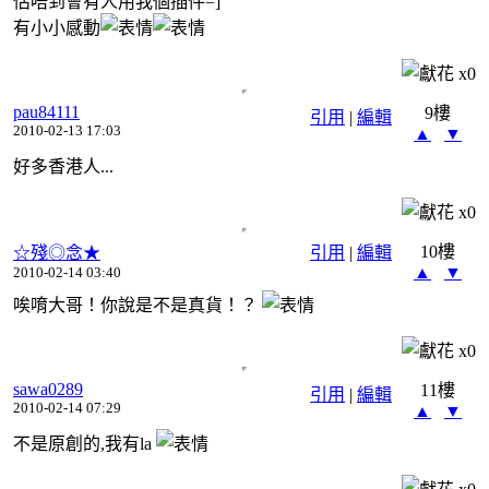
估唔到會有人用我個插件=]
有小小感動
x
0
pau84111
9樓
引用
|
編輯
2010-02-13 17:03
▲
▼
好多香港人...
x
0
10樓
☆殘◎念★
引用
|
編輯
▲
▼
2010-02-14 03:40
唉唷大哥！你說是不是真貨！？
x
0
sawa0289
11樓
引用
|
編輯
2010-02-14 07:29
▲
▼
不是原創的,我有la