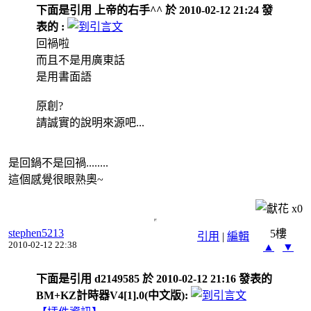
下面是引用 上帝的右手^^ 於 2010-02-12 21:24 發
表的 :
回禍啦
而且不是用廣東話
是用書面語
原創?
請誠實的說明來源吧...
是回鍋不是回禍........
這個感覺很眼熟奧~
x
0
stephen5213
5樓
引用
|
編輯
2010-02-12 22:38
▲
▼
下面是引用 d2149585 於 2010-02-12 21:16 發表的
BM+KZ計時器V4[1].0(中文版):