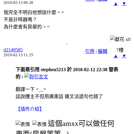
2010-02-13 00:28
▲
▼
我完全不明白他想說什麼 = =
不是計時器嗎？
為什麼會有房屋的 = =
x
0
d2149585
7樓
引用
|
編輯
2010-02-13 11:25
▲
▼
下面是引用 stephen5213 於 2010-02-12 22:38 發表
的 :
翻譯一下 =__=
話說樓主不但用廣東話 連文法語句也錯了
【插件介紹】
這個amxx可以做任何
東西(房屋等等...)