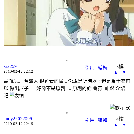
xix259
3樓
引用
|
編輯
2010-02-12 22:12
▲
▼
書面語.... 台灣人 很難看的懂... 你說是計時器 ? 但是為什麼可
以 做出屋子= = 好像不是原創..... 原創的話 會有 圖 跟 介紹
吧
x
0
andy22022099
4樓
引用
|
編輯
2010-02-12 22:19
▲
▼