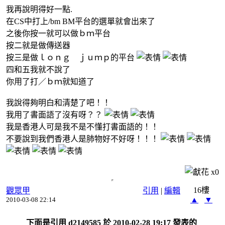
我再說明得好一點.
在CS中打上/bm BM平台的選單就會出來了
之後你按一就可以做ｂｍ平台
按二就是做傳送器
按三是做ｌｏｎｇ ｊｕｍｐ的平台
四和五我就不說了
你用了打／ｂｍ就知道了
我說得夠明白和清楚了吧！！
我用了書面語了沒有呀？？
我是香港人可是我不是不懂打書面語的！！
不要說到我們香港人是肺物好不好呀！！！
x
0
16樓
觀眾甲
引用
|
編輯
▲
▼
2010-03-08 22:14
下面是引用 d2149585 於 2010-02-28 19:17 發表的