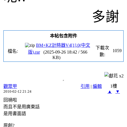
多謝
本帖包含附件
BM+KZ計時器V4[1].0(中文
下載次
1059
檔名:
版).rar
(
2025-09-26 18:42
/
566
數:
KB)
x
2
1樓
觀眾甲
引用
|
編輯
▲
▼
2010-02-12 21:24
回禍啦
而且不是用廣東話
是用書面語
原創?