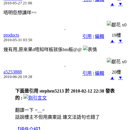
2010-05-27 21:06
▲
▼
唔明佢想講咩==
x
0
products
19樓
引用
|
編輯
2010-05-31 03:50
▲
▼
幾有用,原來果d唔知咩板就係bm板@@
x
0
a5253888
20樓
引用
|
編輯
2010-06-20 19:28
▲
▼
下面是引用 stephen5213 於 2010-02-12 22:38 發表
的 :
翻譯一下 =__=
話說樓主不但用廣東話 連文法語句也錯了
【插件介紹】