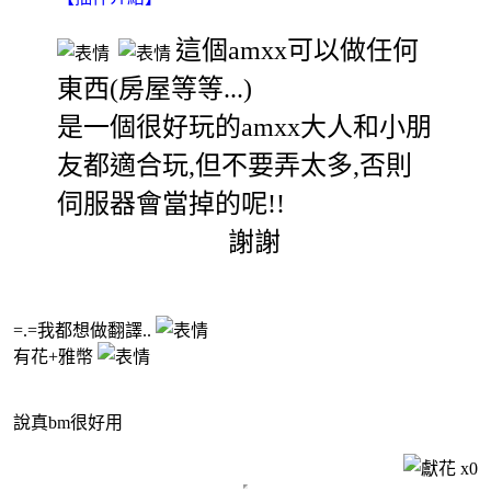
這個amxx可以做任何
東西(房屋等等...)
是一個很好玩的amxx大人和小朋
友都適合玩,但不要弄太多,否則
伺服器會當掉的呢!!
謝謝
=.=我都想做翻譯..
有花+雅幣
說真bm很好用
x
0