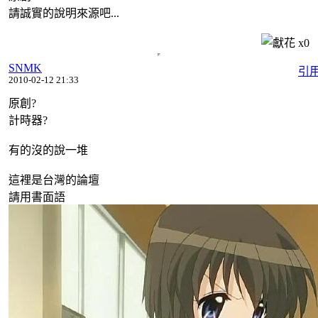
請誠實的說明來源吧...
x
0
SNMK
引
2010-02-12 21:33
原創?
計時器?
有的沒的說一堆
這裡是台灣的論壇
請用書面語