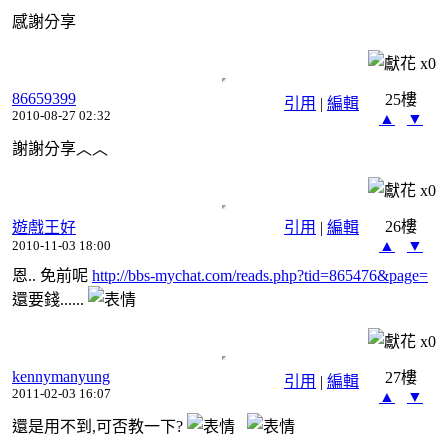
感謝分享
x
0
86659399
25樓
引用
|
編輯
2010-08-27 02:32
▲
▼
謝謝分享︿︿
x
0
26樓
遊戲王好
引用
|
編輯
▲
▼
2010-11-03 18:00
恩.. 免前呢
http://bbs-mychat.com/reads.php?tid=865476&page=
還要錢......
x
0
kennymanyung
27樓
引用
|
編輯
2011-02-03 16:07
▲
▼
還是用不到,可否教一下?