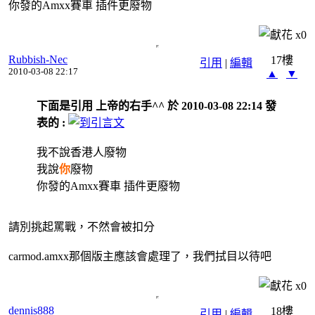
你發的Amxx賽車 插件更廢物
x
0
Rubbish-Nec
17樓
引用
|
編輯
2010-03-08 22:17
▲
▼
下面是引用 上帝的右手^^ 於 2010-03-08 22:14 發
表的 :
我不說香港人廢物
我說
你
廢物
你發的Amxx賽車 插件更廢物
請別挑起罵戰，不然會被扣分
carmod.amxx那個版主應該會處理了，我們拭目以待吧
x
0
dennis888
18樓
引用
|
編輯