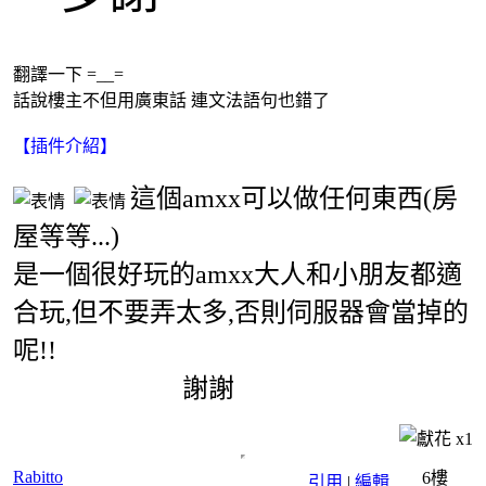
翻譯一下 =__=
話說樓主不但用廣東話 連文法語句也錯了
【插件介紹】
這個amxx可以做任何東西(房
屋等等...)
是一個很好玩的amxx大人和小朋友都適
合玩,但不要弄太多,否則伺服器會當掉的
呢!!
謝謝
x
1
Rabitto
6樓
引用
|
編輯