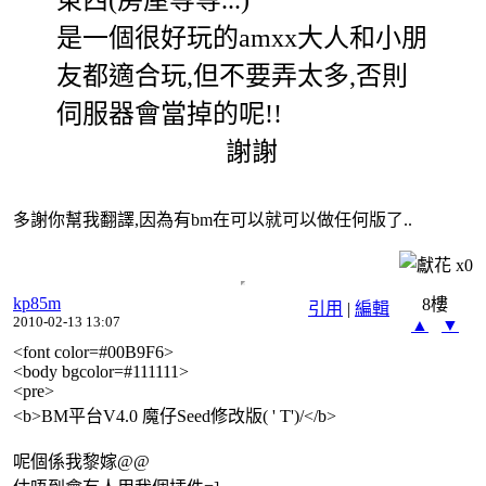
是一個很好玩的amxx大人和小朋
友都適合玩,但不要弄太多,否則
伺服器會當掉的呢!!
謝謝
多謝你幫我翻譯,因為有bm在可以就可以做任何版了..
x
0
kp85m
8樓
引用
|
編輯
2010-02-13 13:07
▲
▼
<font color=#00B9F6>
<body bgcolor=#111111>
<pre>
<b>BM平台V4.0 魔仔Seed修改版( ' T')/</b>
呢個係我黎嫁@@