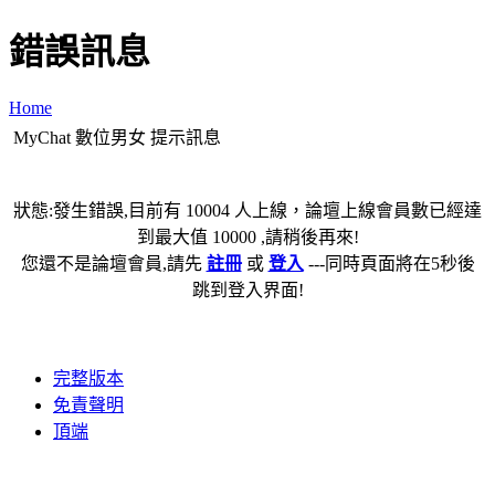
錯誤訊息
Home
MyChat 數位男女 提示訊息
狀態:發生錯誤,目前有 10004 人上線，論壇上線會員數已經達
到最大值 10000 ,請稍後再來!
您還不是論壇會員,請先
註冊
或
登入
---同時頁面將在5秒後
跳到登入界面!
完整版本
免責聲明
頂端