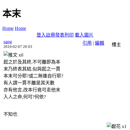
本末
Home
Home
登入
註冊
發表
列印
載入圖片
sang
引用
|
編輯
樓主
2010-02-07 20:03
x
0
起之於及其終,不可離即為本
末乃終表其結,似與起之一貫
本末可分耶?或二無連自行耶?
有人謂一貫不離是其天數
亦有他言,改本行竟可走他末
入人之命,何可?何依?
不知也
x
1