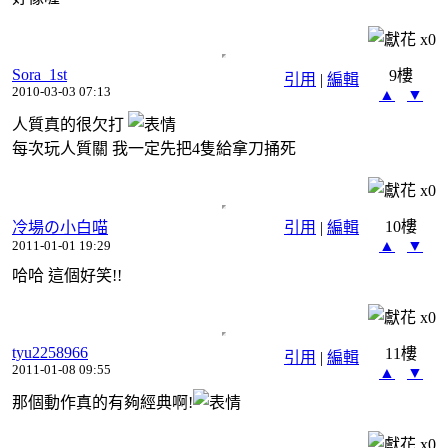
x
0
Sora_1st
9樓
引用
|
編輯
2010-03-03 07:13
▲
▼
人質真的很欠打
每次玩人質關 我一定先把4隻給拿刀捅死
x
0
10樓
冷場の小白喵
引用
|
編輯
▲
▼
2011-01-01 19:29
哈哈 這個好笑!!
x
0
tyu2258966
11樓
引用
|
編輯
2011-01-08 09:55
▲
▼
那個動作真的有夠經典啊!
x
0