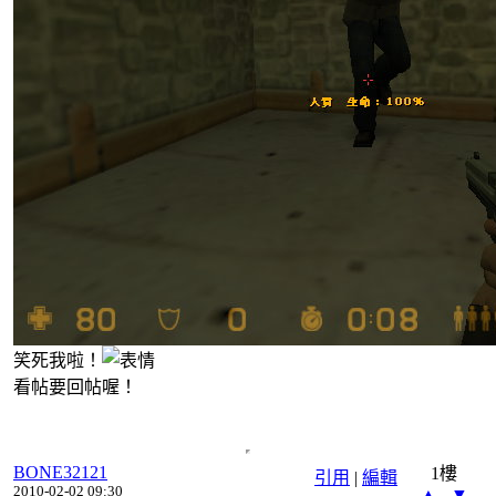
笑死我啦！
看帖要回帖喔！
BONE32121
1樓
引用
|
編輯
2010-02-02 09:30
▲
▼