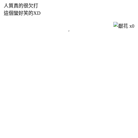
人質真的很欠打
這個蠻好笑的XD
x
0