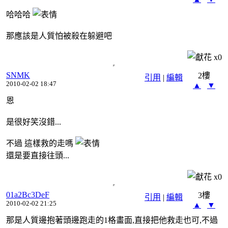
哈哈哈
那應該是人質怕被殺在躲避吧
x
0
SNMK
2樓
引用
|
編輯
2010-02-02 18:47
▲
▼
恩
是很好笑沒錯...
不過 這樣救的走嗎
還是要直接往頭...
x
0
01a2Bc3DeF
3樓
引用
|
編輯
2010-02-02 21:25
▲
▼
那是人質邊抱著頭邊跑走的1格畫面,直接把他救走也可,不過