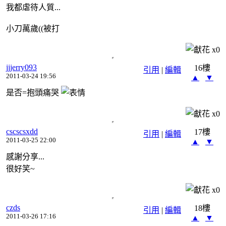
我都虐待人質...
小刀萬歲((被打
x
0
jjjerry093
16樓
引用
|
編輯
2011-03-24 19:56
▲
▼
是否=抱頭痛哭
x
0
cscscsxdd
17樓
引用
|
編輯
2011-03-25 22:00
▲
▼
感謝分享...
很好笑~
x
0
czds
18樓
引用
|
編輯
2011-03-26 17:16
▲
▼