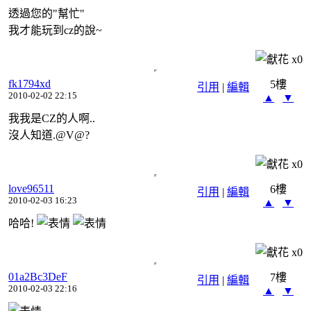
透過您的"幫忙"
我才能玩到cz的說~
x
0
fk1794xd
5樓
引用
|
編輯
2010-02-02 22:15
▲
▼
我我是CZ的人啊..
沒人知道.@V@?
x
0
love96511
6樓
引用
|
編輯
2010-02-03 16:23
▲
▼
哈哈!
x
0
01a2Bc3DeF
7樓
引用
|
編輯
2010-02-03 22:16
▲
▼