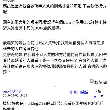
應該是因為我喜歡玩弄人質的關係才會知道吧,不要隨便模仿
喔
還有無限大地的版主阿,我記得有個BUG好像用CT或T蹲下接
近人質會有卡死的BUG,能改善嗎?
最爆笑的是我之前把1個人質幹掉,我走遠後有個人質蹲在那
死去的人質旁邊看他
更離奇的是,在我看不到人質的地方時他們竟然聊起來了,回去
看時那躺著的人質看了我一下之後又假死了,旁邊的人質手放
在牙齒前蹲在那害怕的抽動,我鞭那隻假死的人質,旁邊的人跑
遠了
x
0
ouo440440
8樓
引用
|
編輯
2010-03-02 18:28
▲
▼
這招 好像是 breaking舞風的 戰鬥舞 我看我弟學過 哈哈哈哈
好像喔