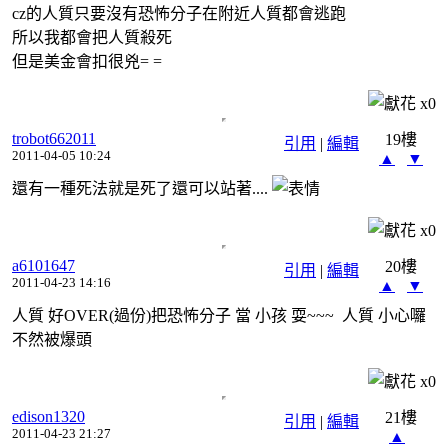
cz的人質只要沒有恐怖分子在附近人質都會逃跑
所以我都會把人質殺死
但是美金會扣很兇= =
x
0
trobot662011
19樓
引用
|
編輯
2011-04-05 10:24
▲
▼
還有一種死法就是死了還可以站著....
x
0
a6101647
20樓
引用
|
編輯
2011-04-23 14:16
▲
▼
人質 好OVER(過份)把恐怖分子 當 小孩 耍~~~ 人質 小心囉
不然被爆頭
x
0
edison1320
21樓
引用
|
編輯
2011-04-23 21:27
▲