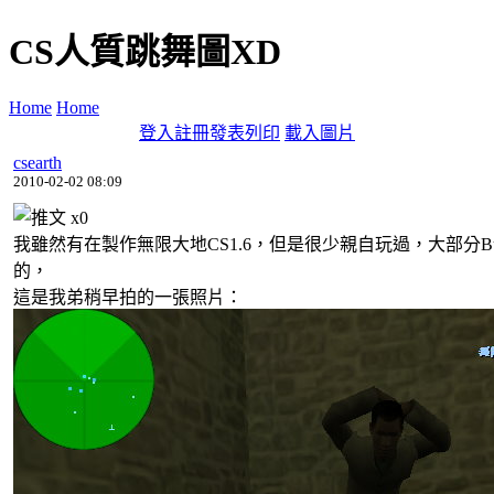
CS人質跳舞圖XD
Home
Home
登入
註冊
發表
列印
載入圖片
csearth
2010-02-02 08:09
x
0
我雖然有在製作無限大地CS1.6，但是很少親自玩過，大部分
的，
這是我弟稍早拍的一張照片：