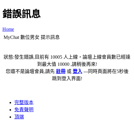
錯誤訊息
Home
MyChat 數位男女 提示訊息
狀態:發生錯誤,目前有 10005 人上線，論壇上線會員數已經達
到最大值 10000 ,請稍後再來!
您還不是論壇會員,請先
註冊
或
登入
---同時頁面將在5秒後
跳到登入界面!
完整版本
免責聲明
頂端