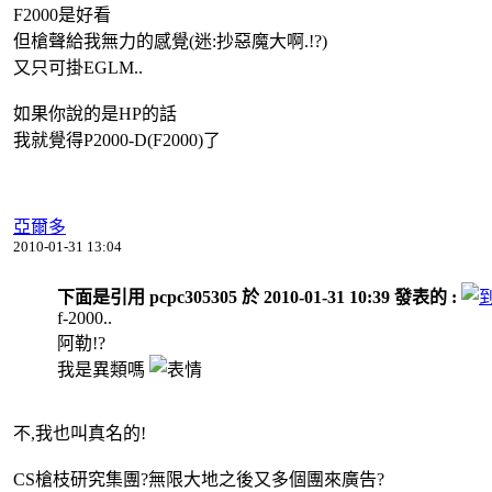
F2000是好看
但槍聲給我無力的感覺(迷:抄惡魔大啊.!?)
又只可掛EGLM..
如果你說的是HP的話
我就覺得P2000-D(F2000)了
亞爾多
2010-01-31 13:04
下面是引用 pcpc305305 於 2010-01-31 10:39 發表的 :
f-2000..
阿勒!?
我是異類嗎
不,我也叫真名的!
CS槍枝研究集團?無限大地之後又多個團來廣告?