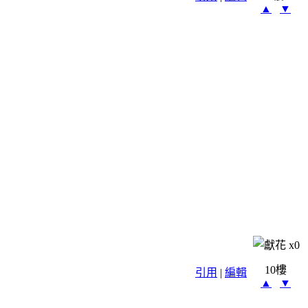
▲
▼
x
0
10樓
引用
|
編輯
▲
▼