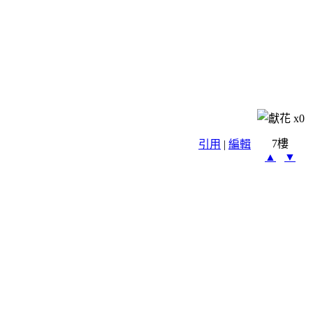
x
0
7樓
引用
|
編輯
▲
▼