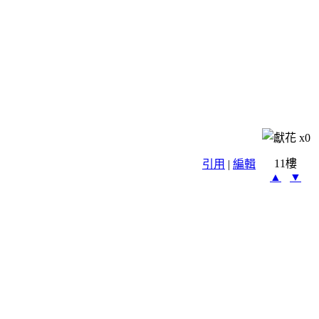
x
0
11樓
引用
|
編輯
▲
▼