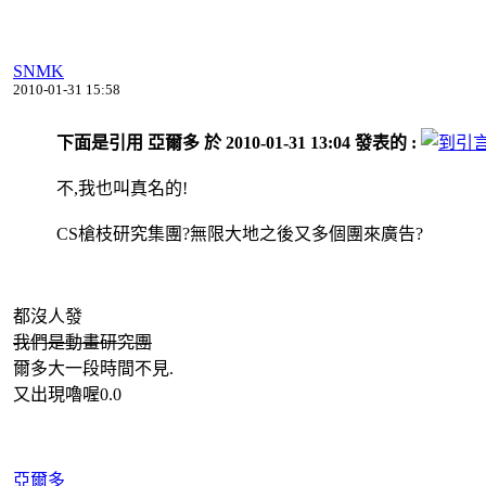
SNMK
2010-01-31 15:58
下面是引用 亞爾多 於 2010-01-31 13:04 發表的 :
不,我也叫真名的!
CS槍枝研究集團?無限大地之後又多個團來廣告?
都沒人發
我們是動畫研究團
爾多大一段時間不見.
又出現嚕喔0.0
亞爾多