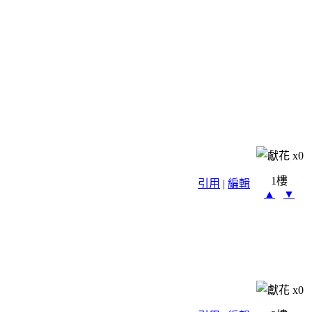
x
0
1樓
引用
|
編輯
▲
▼
x
0