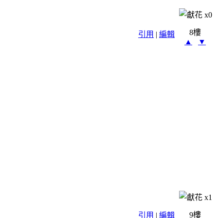
x
0
8樓
引用
|
編輯
▲
▼
x
1
9樓
引用
|
編輯