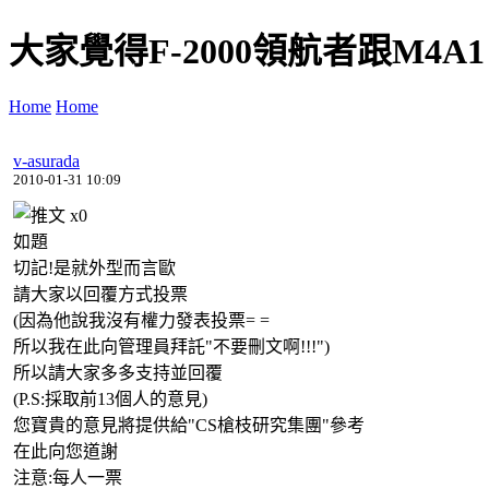
大家覺得F-2000領航者跟M4A1
Home
Home
v-asurada
2010-01-31 10:09
x
0
如題
切記!是就外型而言歐
請大家以回覆方式投票
(因為他說我沒有權力發表投票= =
所以我在此向管理員拜託"不要刪文啊!!!")
所以請大家多多支持並回覆
(P.S:採取前13個人的意見)
您寶貴的意見將提供給"CS槍枝研究集團"參考
在此向您道謝
注意:每人一票