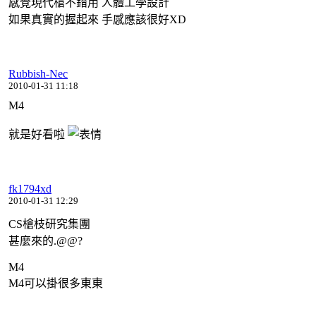
感覺現代槍不錯用 人體工學設計
如果真實的握起來 手感應該很好XD
Rubbish-Nec
2010-01-31 11:18
M4
就是好看啦
fk1794xd
2010-01-31 12:29
CS槍枝研究集團
甚麼來的.@@?
M4
M4可以掛很多東東