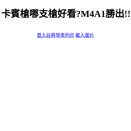
 卡賓槍哪支槍好看?M4A1勝出!!
登入
註冊
發表
列印
載入圖片