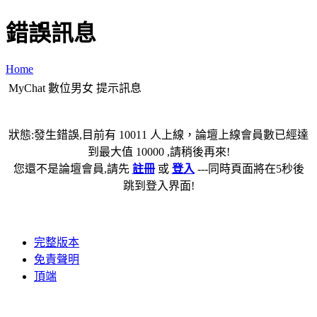
錯誤訊息
Home
MyChat 數位男女 提示訊息
狀態:發生錯誤,目前有 10011 人上線，論壇上線會員數已經達
到最大值 10000 ,請稍後再來!
您還不是論壇會員,請先
註冊
或
登入
---同時頁面將在5秒後
跳到登入界面!
完整版本
免責聲明
頂端