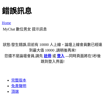
錯誤訊息
Home
MyChat 數位男女 提示訊息
狀態:發生錯誤,目前有 10000 人上線，論壇上線會員數已經達
到最大值 10000 ,請稍後再來!
您還不是論壇會員,請先
註冊
或
登入
---同時頁面將在5秒後
跳到登入界面!
完整版本
免責聲明
頂端