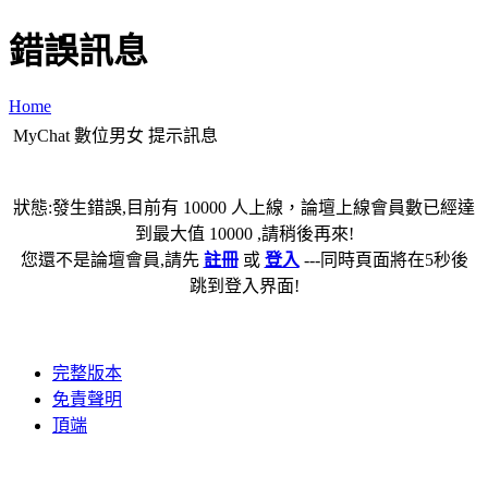
錯誤訊息
Home
MyChat 數位男女 提示訊息
狀態:發生錯誤,目前有 10000 人上線，論壇上線會員數已經達
到最大值 10000 ,請稍後再來!
您還不是論壇會員,請先
註冊
或
登入
---同時頁面將在5秒後
跳到登入界面!
完整版本
免責聲明
頂端