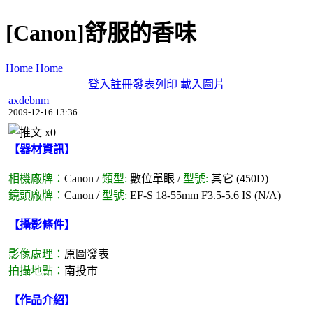
[Canon]舒服的香味
Home
Home
登入
註冊
發表
列印
載入圖片
axdebnm
2009-12-16 13:36
x
0
【器材資訊】
相機廠牌：
Canon /
類型:
數位單眼 /
型號:
其它 (450D)
鏡頭廠牌：
Canon /
型號:
EF-S 18-55mm F3.5-5.6 IS (N/A)
【攝影條件】
影像處理：
原圖發表
拍攝地點：
南投市
【作品介紹】