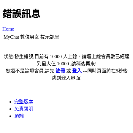
錯誤訊息
Home
MyChat 數位男女 提示訊息
狀態:發生錯誤,目前有 10000 人上線，論壇上線會員數已經達
到最大值 10000 ,請稍後再來!
您還不是論壇會員,請先
註冊
或
登入
---同時頁面將在5秒後
跳到登入界面!
完整版本
免責聲明
頂端