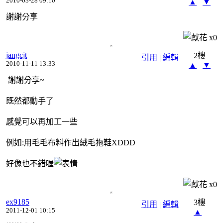
2010-03-28 09:10
▲
▼
謝謝分享
x
0
jangcjt
2樓
引用
|
編輯
2010-11-11 13:33
▲
▼
謝謝分享~
既然都動手了
感覺可以再加工一些
例如:用毛毛布料作出絨毛拖鞋XDDD
好像也不錯喔
x
0
ex9185
3樓
引用
|
編輯
2011-12-01 10:15
▲