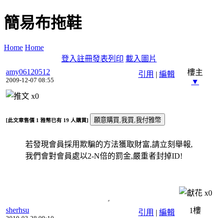
簡易布拖鞋
Home
Home
登入
註冊
發表
列印
載入圖片
amy06120512
樓主
引用
|
編輯
2009-12-07 08:55
▼
x
0
[此文章售價
1
雅幣已有
19
人購買]
若發現會員採用欺騙的方法獲取財富,請立刻舉報,
我們會對會員處以2-N倍的罰金,嚴重者封掉ID!
x
0
sherhsu
1樓
引用
|
編輯