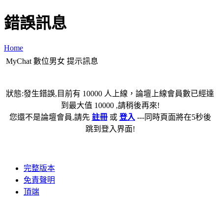
錯誤訊息
Home
MyChat 數位男女 提示訊息
狀態:發生錯誤,目前有 10000 人上線，論壇上線會員數已經達
到最大值 10000 ,請稍後再來!
您還不是論壇會員,請先
註冊
或
登入
---同時頁面將在5秒後
跳到登入界面!
完整版本
免責聲明
頂端