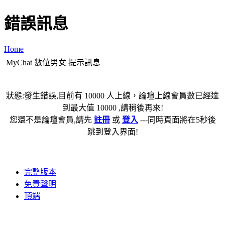
錯誤訊息
Home
MyChat 數位男女 提示訊息
狀態:發生錯誤,目前有 10000 人上線，論壇上線會員數已經達
到最大值 10000 ,請稍後再來!
您還不是論壇會員,請先
註冊
或
登入
---同時頁面將在5秒後
跳到登入界面!
完整版本
免責聲明
頂端