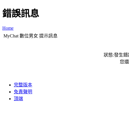
錯誤訊息
Home
MyChat 數位男女 提示訊息
狀態:發生錯誤
您還
完整版本
免責聲明
頂端