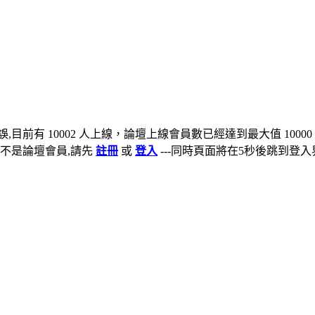
,目前有 10002 人上線，論壇上線會員數已經達到最大值 10000
不是論壇會員,請先
註冊
或
登入
---同時頁面將在5秒後跳到登入