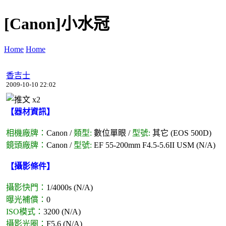
[Canon]小水冠
Home
Home
香吉士
2009-10-10 22:02
x
2
【器材資訊】
相機廠牌：
Canon /
類型:
數位單眼 /
型號:
其它 (EOS 500D)
鏡頭廠牌：
Canon /
型號:
EF 55-200mm F4.5-5.6II USM (N/A)
【攝影條件】
攝影快門：
1/4000s (N/A)
曝光補償：
0
ISO模式：
3200 (N/A)
攝影光圈：
F5.6 (N/A)