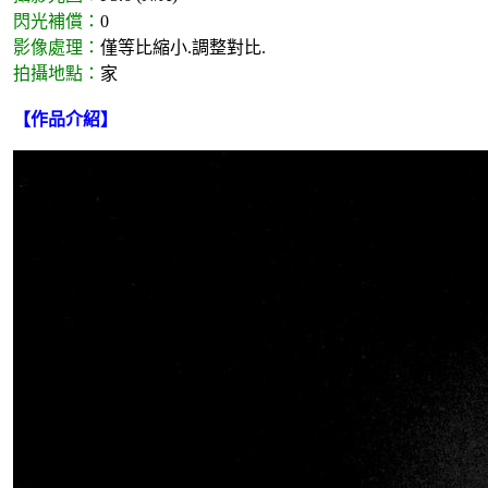
閃光補償：
0
影像處理：
僅等比縮小.調整對比.
拍攝地點：
家
【作品介紹】