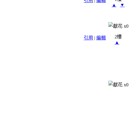
引用
|
編輯
▲
▼
x
0
2樓
引用
|
編輯
▲
x
0