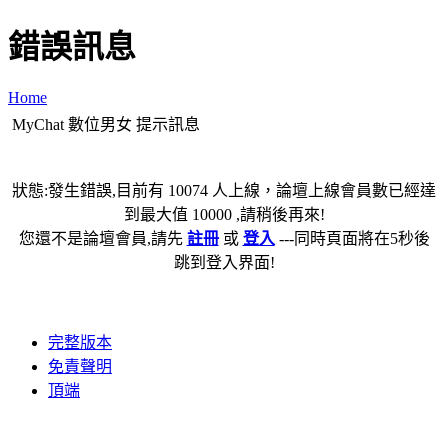
錯誤訊息
Home
MyChat 數位男女 提示訊息
狀態:發生錯誤,目前有 10074 人上線，論壇上線會員數已經達
到最大值 10000 ,請稍後再來!
您還不是論壇會員,請先
註冊
或
登入
---同時頁面將在5秒後
跳到登入界面!
完整版本
免責聲明
頂端