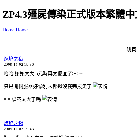
ZP4.3殭屍傳染正式版本繁體中文+
Home
Home
跳頁
煉焰之獄
2009-11-02 19:36
哈哈 謝謝大大 5元時再太便宜了><~~
只是開伺服器好像別人都還沒載完技走了
= = 檔案太大了嗎
煉焰之獄
2009-11-02 19:43