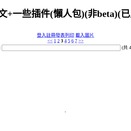
一些插件(懶人包)(非beta)(已
登入
註冊
發表
列印
載入圖片
<<
1
2
3
4
5
6
7
>>
:
(共 4