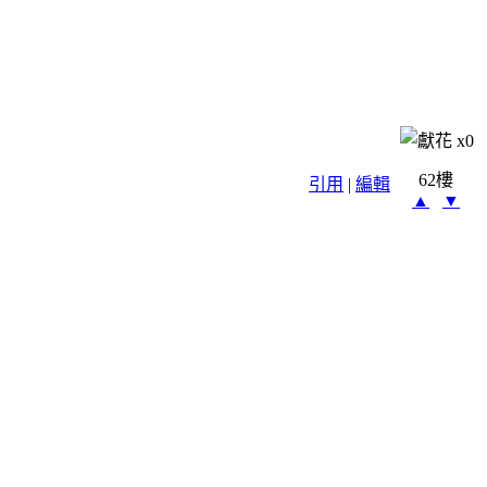
x
0
62樓
引用
|
編輯
▲
▼