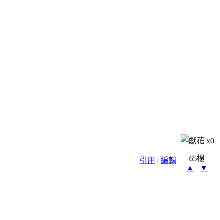
x
0
65樓
引用
|
編輯
▲
▼