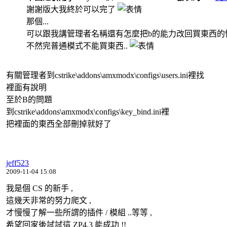
謝謝版大我終於可以完了
那個...
可以跟我講管理者名稱還有怎麼把b的能力改回買東西的
不然完普通模式不能買東西..
有關管理者到cstrike\addons\amxmodx\configs\users.ini裡找
裡面有說明
至於B的問題
到cstrike\addons\amxmodx\configs\key_bind.ini裡
把裡面的東西全部刪掉就好了
jeff523
2009-11-04 15:08
我是個 CS 的新手 ,
這幾天非常的努力爬文 ,
才慢慢了解一些所謂的插件 / 模組 ..等等 ,
希望回家後試試這 ZP4.3 能成功 !!