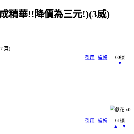
成精華!!降價為三元!)(3威)
7 頁)
60樓
引用
|
編輯
▼
x
0
61樓
引用
|
編輯
▲
▼