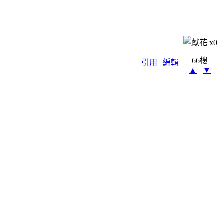
x
0
66樓
引用
|
編輯
▲
▼