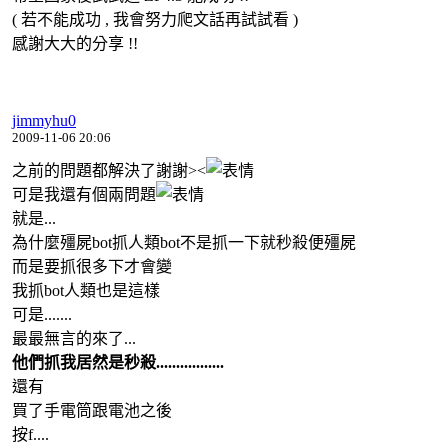
( 若不能成功 , 我會努力爬文話再試試看 )
感謝大大的分享 !!
jimmyhu0
2009-11-06 20:06
之前的問題都解決了謝謝><
可是我還有個兩問題
就是...
為什麼殭屍bot抓人類bot不是抓一下就秒殺便殭屍
而是要抓很多下才會變
我抓bot人類也是這樣
可是.......
最最無言的來了...
他們抓我居然是秒殺.................
還有
買了手電筒跟電池之後
按f....