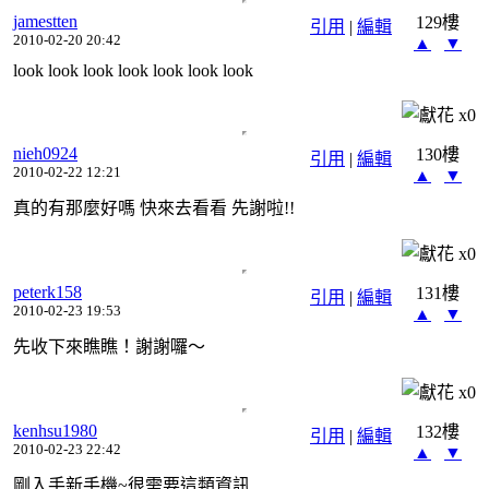
jamestten
129樓
引用
|
編輯
2010-02-20 20:42
▲
▼
look look look look look look look
x
0
nieh0924
130樓
引用
|
編輯
2010-02-22 12:21
▲
▼
真的有那麼好嗎 快來去看看 先謝啦!!
x
0
peterk158
131樓
引用
|
編輯
2010-02-23 19:53
▲
▼
先收下來瞧瞧！謝謝囉～
x
0
kenhsu1980
132樓
引用
|
編輯
2010-02-23 22:42
▲
▼
剛入手新手機~很需要這類資訊