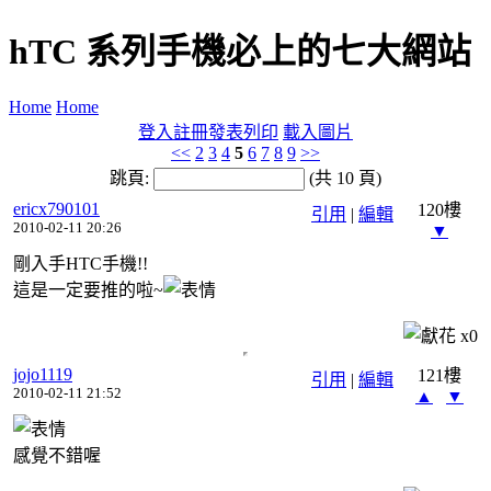
hTC 系列手機必上的七大網站
Home
Home
登入
註冊
發表
列印
載入圖片
<<
2
3
4
5
6
7
8
9
>>
跳頁:
(共 10 頁)
ericx790101
120樓
引用
|
編輯
2010-02-11 20:26
▼
剛入手HTC手機!!
這是一定要推的啦~
x
0
jojo1119
121樓
引用
|
編輯
2010-02-11 21:52
▲
▼
感覺不錯喔