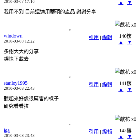
2010-03-07 17:16
▲
▼
我用不到 目前還適用華碩的產品 謝謝分享
x
0
windown
140樓
引用
|
編輯
2010-03-08 12:22
▲
▼
多謝大大的分享
趕快下載去
x
0
stanley1995
141樓
引用
|
編輯
2010-03-08 22:43
▲
▼
聽起來好像很厲害的樣子
研究看看拉
x
0
iga
142樓
引用
|
編輯
2010-03-08 23:43
▲
▼