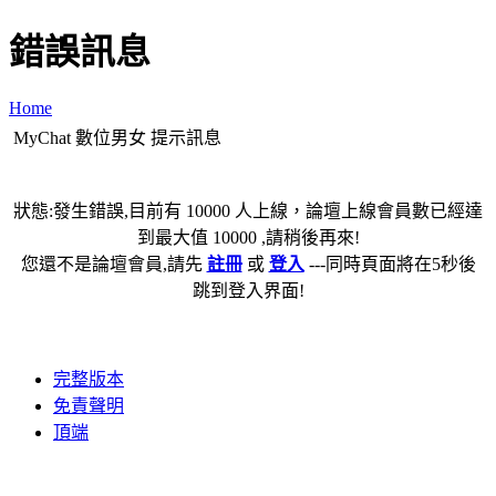
錯誤訊息
Home
MyChat 數位男女 提示訊息
狀態:發生錯誤,目前有 10000 人上線，論壇上線會員數已經達
到最大值 10000 ,請稍後再來!
您還不是論壇會員,請先
註冊
或
登入
---同時頁面將在5秒後
跳到登入界面!
完整版本
免責聲明
頂端