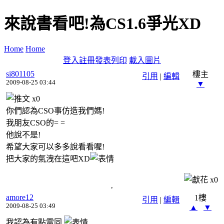
來說書看吧!為CS1.6爭光XD
Home
Home
登入
註冊
發表
列印
載入圖片
si801105
樓主
引用
|
編輯
2009-08-25 03:44
▼
x
0
你們認為CSO事仿造我們媽!
我朋友CSO的= =
他說不是!
希望大家可以多多說看看喔!
把大家的氣洩在這吧XD
x
0
amore12
1樓
引用
|
編輯
2009-08-25 03:49
▲
▼
我認為有點雷同