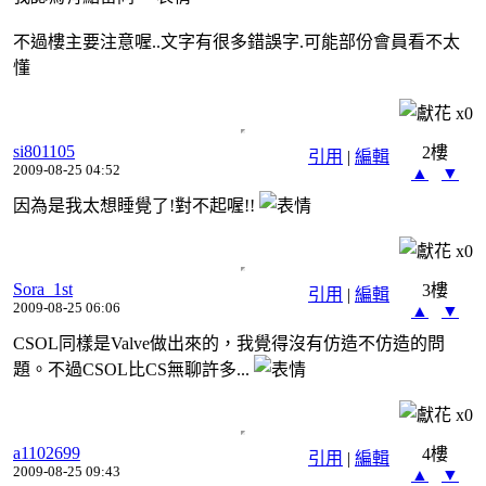
不過樓主要注意喔..文字有很多錯誤字.可能部份會員看不太
懂
x
0
si801105
2樓
引用
|
編輯
2009-08-25 04:52
▲
▼
因為是我太想睡覺了!對不起喔!!
x
0
Sora_1st
3樓
引用
|
編輯
2009-08-25 06:06
▲
▼
CSOL同樣是Valve做出來的，我覺得沒有仿造不仿造的問
題。不過CSOL比CS無聊許多...
x
0
a1102699
4樓
引用
|
編輯
2009-08-25 09:43
▲
▼