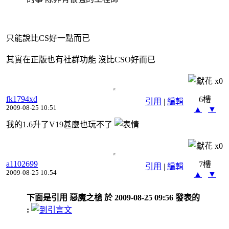
只能說比CS好一點而已
其實在正版也有社群功能 沒比CSO好而已
x
0
fk1794xd
6樓
引用
|
編輯
2009-08-25 10:51
▲
▼
我的1.6升了V19甚麼也玩不了
x
0
a1102699
7樓
引用
|
編輯
2009-08-25 10:54
▲
▼
下面是引用 惡魔之槍 於 2009-08-25 09:56 發表的
: