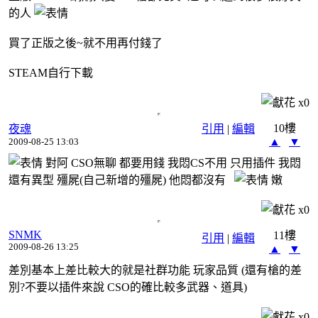
的人
買了正版之後~就不用再付錢了
STEAM自行下載
x
0
10樓
夜魂
引用
|
編輯
▲
▼
2009-08-25 13:03
對阿 CSO無聊 都要用錢 我悶CS不用 只用插件 我悶
還有異型 殭屍(自己新增的殭屍) 他悶都沒有
嫩
x
0
SNMK
11樓
引用
|
編輯
2009-08-26 13:25
▲
▼
差別基本上差比較大的就是社群功能 玩家品質 (還有槍的差
別?不要以插件來說 CSO的確比較多武器、道具)
x
0