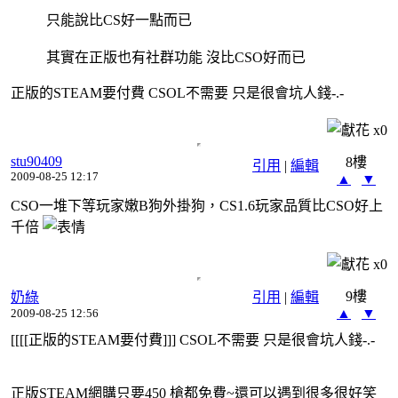
只能說比CS好一點而已
其實在正版也有社群功能 沒比CSO好而已
正版的STEAM要付費 CSOL不需要 只是很會坑人錢-.-
x
0
stu90409
8樓
引用
|
編輯
2009-08-25 12:17
▲
▼
CSO一堆下等玩家嫩B狗外掛狗，CS1.6玩家品質比CSO好上
千倍
x
0
9樓
奶綠
引用
|
編輯
▲
▼
2009-08-25 12:56
[[[[正版的STEAM要付費]]] CSOL不需要 只是很會坑人錢-.-
正版STEAM網購只要450 槍都免費~還可以遇到很多很好笑