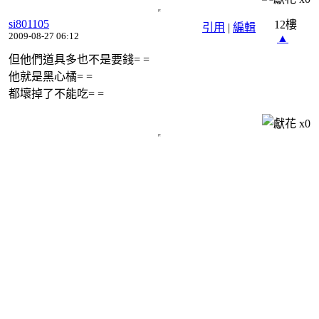
si801105
12樓
引用
|
編輯
2009-08-27 06:12
▲
但他們道具多也不是要錢= =
他就是黑心橘= =
都壞掉了不能吃= =
x
0