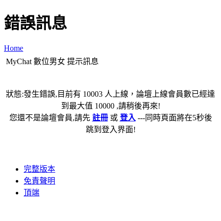
錯誤訊息
Home
MyChat 數位男女 提示訊息
狀態:發生錯誤,目前有 10003 人上線，論壇上線會員數已經達
到最大值 10000 ,請稍後再來!
您還不是論壇會員,請先
註冊
或
登入
---同時頁面將在5秒後
跳到登入界面!
完整版本
免責聲明
頂端