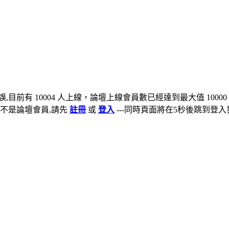
,目前有 10004 人上線，論壇上線會員數已經達到最大值 10000
不是論壇會員,請先
註冊
或
登入
---同時頁面將在5秒後跳到登入