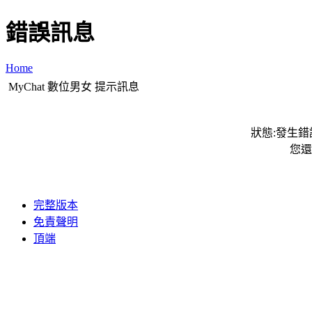
錯誤訊息
Home
MyChat 數位男女 提示訊息
狀態:發生錯誤
您還
完整版本
免責聲明
頂端