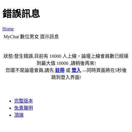
錯誤訊息
Home
MyChat 數位男女 提示訊息
狀態:發生錯誤,目前有 10000 人上線，論壇上線會員數已經達
到最大值 10000 ,請稍後再來!
您還不是論壇會員,請先
註冊
或
登入
---同時頁面將在5秒後
跳到登入界面!
完整版本
免責聲明
頂端