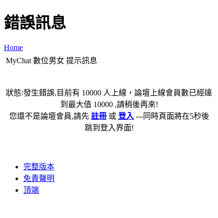
錯誤訊息
Home
MyChat 數位男女 提示訊息
狀態:發生錯誤,目前有 10000 人上線，論壇上線會員數已經達
到最大值 10000 ,請稍後再來!
您還不是論壇會員,請先
註冊
或
登入
---同時頁面將在5秒後
跳到登入界面!
完整版本
免責聲明
頂端