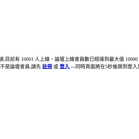
,目前有 10001 人上線，論壇上線會員數已經達到最大值 10000
不是論壇會員,請先
註冊
或
登入
---同時頁面將在5秒後跳到登入