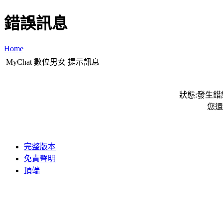
錯誤訊息
Home
MyChat 數位男女 提示訊息
狀態:發生錯誤
您還
完整版本
免責聲明
頂端