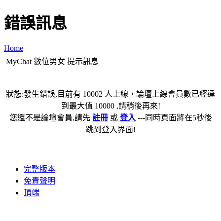
錯誤訊息
Home
MyChat 數位男女 提示訊息
狀態:發生錯誤,目前有 10002 人上線，論壇上線會員數已經達
到最大值 10000 ,請稍後再來!
您還不是論壇會員,請先
註冊
或
登入
---同時頁面將在5秒後
跳到登入界面!
完整版本
免責聲明
頂端