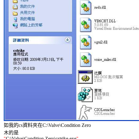
如我的cs資料夾在C:\Valve\Condition Zero
木的是
"
C:\Valve\Condition Zero\cstrike.exe
"