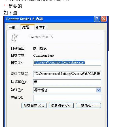
" "
是要的
如下圖