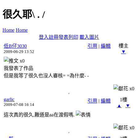
很久耶\ . /
Home
Home
登入
註冊
發表
列印
載入圖片
樓主
低B仔3030
引用
|
編輯
▼
2009-06-29 13:52
x
0
我發表了作品
但是我等了很久也沒人審核= =為什麼- -
x
0
garlic
1樓
引用
|
編輯
2009-07-08 16:14
▲
▼
這次真的很久,難道是aa在渡假嗎.
x
0