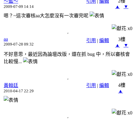
2樓
～藍～
引用
|
編輯
▲
▼
2009-07-09 14:14
嗯？~這次審核aa大怎麼沒有一次審完呢
x
0
aa
3樓
引用
|
編輯
2009-07-28 09:32
▲
▼
不好意思，最近因為論壇改版，還在抓 bug 中，所以審核會
比較慢...
x
0
4樓
黃翰廷
引用
|
編輯
▲
2010-04-17 22:29
x
0