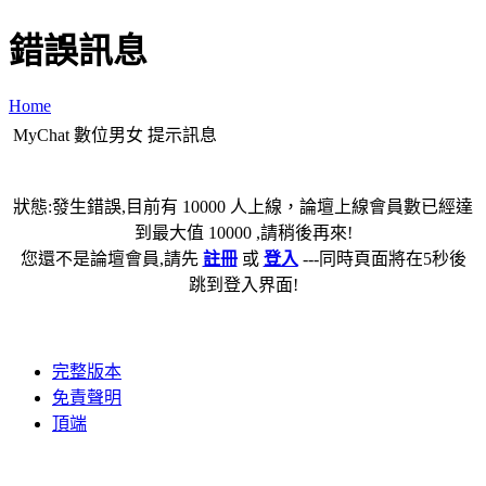
錯誤訊息
Home
MyChat 數位男女 提示訊息
狀態:發生錯誤,目前有 10000 人上線，論壇上線會員數已經達
到最大值 10000 ,請稍後再來!
您還不是論壇會員,請先
註冊
或
登入
---同時頁面將在5秒後
跳到登入界面!
完整版本
免責聲明
頂端