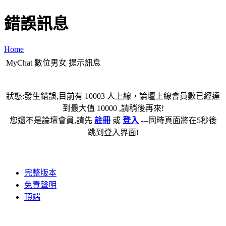
錯誤訊息
Home
MyChat 數位男女 提示訊息
狀態:發生錯誤,目前有 10003 人上線，論壇上線會員數已經達
到最大值 10000 ,請稍後再來!
您還不是論壇會員,請先
註冊
或
登入
---同時頁面將在5秒後
跳到登入界面!
完整版本
免責聲明
頂端