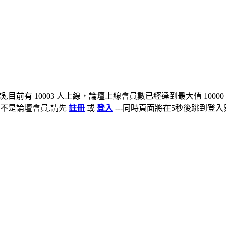
,目前有 10003 人上線，論壇上線會員數已經達到最大值 10000
不是論壇會員,請先
註冊
或
登入
---同時頁面將在5秒後跳到登入