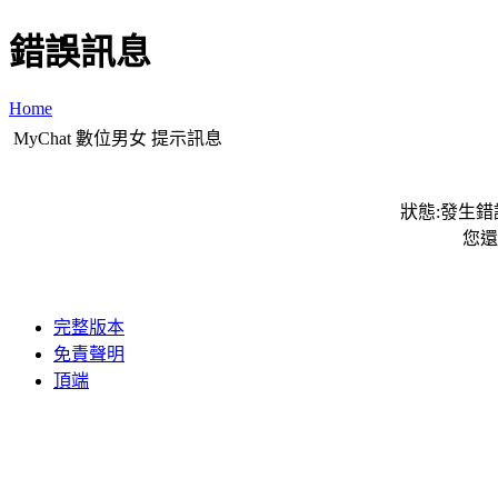
錯誤訊息
Home
MyChat 數位男女 提示訊息
狀態:發生錯誤
您還
完整版本
免責聲明
頂端