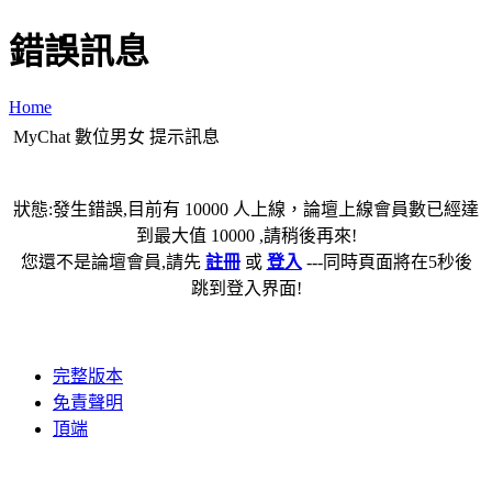
錯誤訊息
Home
MyChat 數位男女 提示訊息
狀態:發生錯誤,目前有 10000 人上線，論壇上線會員數已經達
到最大值 10000 ,請稍後再來!
您還不是論壇會員,請先
註冊
或
登入
---同時頁面將在5秒後
跳到登入界面!
完整版本
免責聲明
頂端