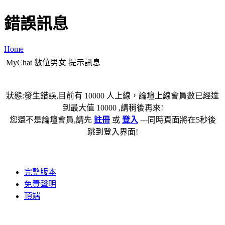
錯誤訊息
Home
MyChat 數位男女 提示訊息
狀態:發生錯誤,目前有 10000 人上線，論壇上線會員數已經達
到最大值 10000 ,請稍後再來!
您還不是論壇會員,請先
註冊
或
登入
---同時頁面將在5秒後
跳到登入界面!
完整版本
免責聲明
頂端