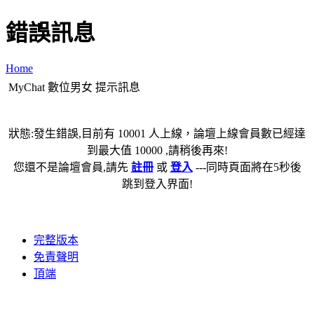
錯誤訊息
Home
MyChat 數位男女 提示訊息
狀態:發生錯誤,目前有 10001 人上線，論壇上線會員數已經達
到最大值 10000 ,請稍後再來!
您還不是論壇會員,請先
註冊
或
登入
---同時頁面將在5秒後
跳到登入界面!
完整版本
免責聲明
頂端