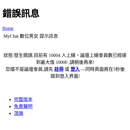
錯誤訊息
Home
MyChat 數位男女 提示訊息
狀態:發生錯誤,目前有 10004 人上線，論壇上線會員數已經達
到最大值 10000 ,請稍後再來!
您還不是論壇會員,請先
註冊
或
登入
---同時頁面將在5秒後
跳到登入界面!
完整版本
免責聲明
頂端