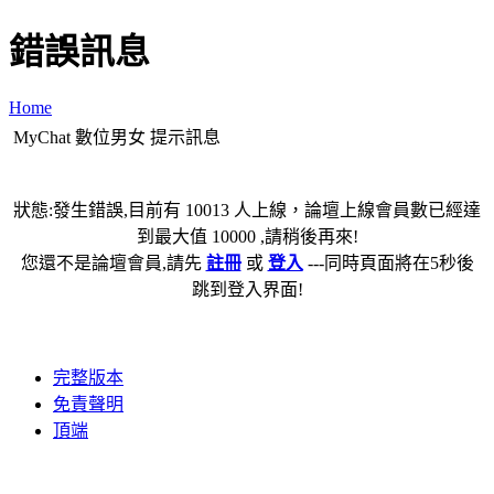
錯誤訊息
Home
MyChat 數位男女 提示訊息
狀態:發生錯誤,目前有 10013 人上線，論壇上線會員數已經達
到最大值 10000 ,請稍後再來!
您還不是論壇會員,請先
註冊
或
登入
---同時頁面將在5秒後
跳到登入界面!
完整版本
免責聲明
頂端