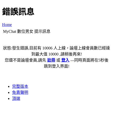
錯誤訊息
Home
MyChat 數位男女 提示訊息
狀態:發生錯誤,目前有 10006 人上線，論壇上線會員數已經達
到最大值 10000 ,請稍後再來!
您還不是論壇會員,請先
註冊
或
登入
---同時頁面將在5秒後
跳到登入界面!
完整版本
免責聲明
頂端