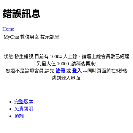
錯誤訊息
Home
MyChat 數位男女 提示訊息
狀態:發生錯誤,目前有 10004 人上線，論壇上線會員數已經達
到最大值 10000 ,請稍後再來!
您還不是論壇會員,請先
註冊
或
登入
---同時頁面將在5秒後
跳到登入界面!
完整版本
免責聲明
頂端