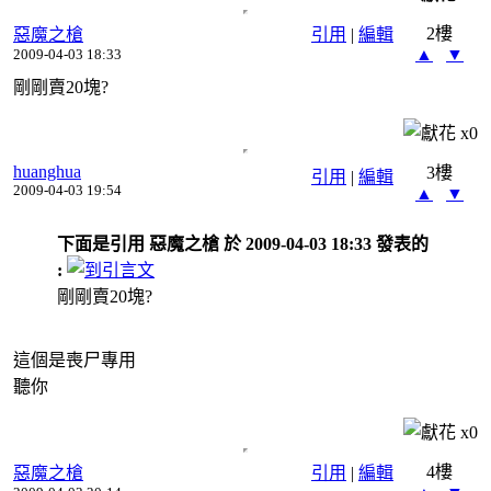
2樓
惡魔之槍
引用
|
編輯
▲
▼
2009-04-03 18:33
剛剛賣20塊?
x
0
huanghua
3樓
引用
|
編輯
2009-04-03 19:54
▲
▼
下面是引用 惡魔之槍 於 2009-04-03 18:33 發表的
:
剛剛賣20塊?
這個是喪尸專用
聽你
x
0
4樓
惡魔之槍
引用
|
編輯