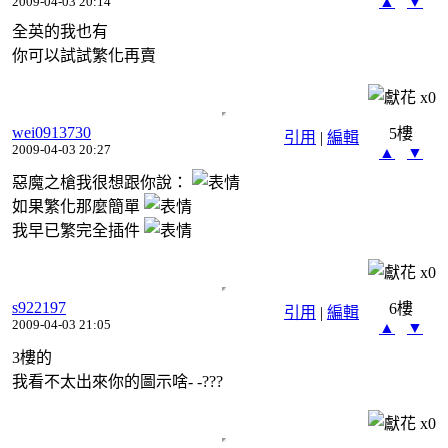
▲
▼
2009-04-03 20:14
全英的我也有
你可以試試繁化再賣
x
0
wei0913730
5樓
引用
|
編輯
2009-04-03 20:27
▲
▼
惡魔之槍我很想跟你說：
如果繁化那麼簡單
我早已繁完全插件
x
0
s922197
6樓
引用
|
編輯
2009-04-03 21:05
▲
▼
3樓的
我看不太出來你的圖示啥- -???
x
0