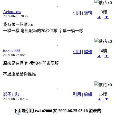
x
0
Aeiou-cow
13樓
引用
|
編輯
2009-06-13 20:22
▲
▼
我有做一個跟cso
一模一樣 毫無瑕痴的20秒倒數 字幕一模一樣
x
0
tszko2000
14樓
引用
|
編輯
2009-06-25 05:18
▲
▼
原來是這個唷~我沒在開喪屍服
不過還是給你推推
x
0
15樓
影子↑瓜↓
引用
|
編輯
▲
▼
2009-08-12 02:32
下面是引用 tszko2000 於 2009-06-25 05:18 發表的