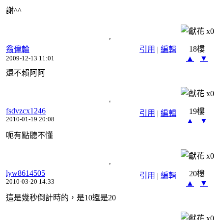
謝^^
x
0
18樓
翁偉輪
引用
|
編輯
▲
▼
2009-12-13 11:01
還不賴阿阿
x
0
fsdvzcx1246
19樓
引用
|
編輯
2010-01-19 20:08
▲
▼
呃有點聽不懂
x
0
lyw8614505
20樓
引用
|
編輯
2010-03-20 14:33
▲
▼
這是幾秒倒計時的，是10還是20
x
0