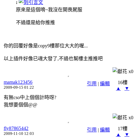
:
原來是這個唷~我沒在開喪屍服
不過還是給你推推
你的回覆好像是copy9樓那位大大的喔...
以上插件好像已魂大發了,不過也幫樓主推推吧
x
0
mamak123456
16樓
引用
|
編輯
2009-09-15 01:22
▲
▼
有無cso中上個個計時呀?
我想要個個@@
x
0
fly87865442
17樓
引用
|
編輯
2009-11-10 12:03
▲
▼