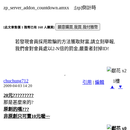
zp_server_addon_countdown.amxx ;[zp]倒計時
[此文章售價
1
雅幣已有
168
人購買]
若發現會員採用欺騙的方法獲取財富,請立刻舉報,
我們會對會員處以2-N倍的罰金,嚴重者封掉ID!
x
2
chuchung712
1樓
引用
|
編輯
2009-04-03 14:20
▲
▼
20元?????????
那是甚麼來的?
原創
的嗎???
非原創只可賣10元喔~~
x
0