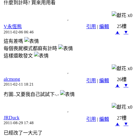
什麼到計時? 買來用用看
x
0
25樓
V永恆熊
引用
|
編輯
▲
▼
2011-02-06 06:46
這有差嗎
每個喪屍模式都麻有計時
這樣還敢發文
x
0
alcmong
26樓
引用
|
編輯
2011-02-11 18:21
▲
▼
冇圖..又要我自己試試下-.-
x
0
JRDuck
27樓
引用
|
編輯
2011-08-29 17:48
▲
▼
已經改了一大元了