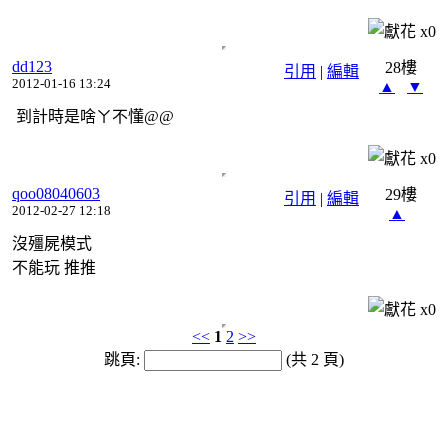
x
0
dd123
28樓
引用
|
編輯
2012-01-16 13:24
▲
▼
到計時是啥ㄚ不懂@@
x
0
qoo08040603
29樓
引用
|
編輯
2012-02-27 12:18
▲
沒殭屍模式
不能玩 推推
x
0
<<
1
2
>>
跳頁:
(共 2 頁)