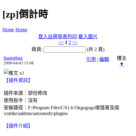
[zp]倒計時
Home
Home
登入
註冊
發表
列印
載入圖片
<<
1
2
>>
跳頁:
(共 2 頁)
huanghua
樓主
引用
|
編輯
2009-04-03 13:08
▼
x
1
【插件資訊】
插件來源：部份修改
使用指令：沒有
安裝路徑：F:\Program Files\CS1.6 Okgogogo增强普及版
\cstrike\addons\amxmodx\plugins
【插件介紹】