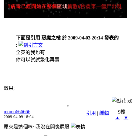
下面是引用 惡魔之槍 於 2009-04-03 20:14 發表的
:
全英的我也有
你可以試試繁化再賣
效果;
x
0
momo666666
9樓
引用
|
編輯
2009-04-09 18:04
▲
▼
原來是這個唷~我沒在開喪屍服