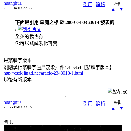
huanghua
7樓
引用
|
編輯
2009-04-03 22:27
▲
▼
下面是引用 惡魔之槍 於 2009-04-03 20:14 發表的
:
全英的我也有
你可以試試繁化再賣
是繁體字版本
剛剛漢化繁體字僵尸感染插件4.3 beta4【繁體字版本】
http://csok.lingd.net/article-2343018-1.html
以後有新版本
x
0
huanghua
8樓
引用
|
編輯
2009-04-03 22:59
▲
▼
圖 1.