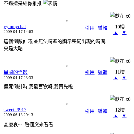
不過還是給你推推
x
0
yymmychat
10樓
引用
|
編輯
2009-04-17 14:03
▲
▼
這個倒數計時,並無法精準的顯示喪屍出現的時間.
只是大略
x
0
11樓
異國的怪影
引用
|
編輯
▲
▼
2009-04-17 23:33
僵屍倒計時,我最喜歡呀,我買先啦
x
0
sweet_9917
12樓
引用
|
編輯
2009-06-13 20:13
▲
▼
甚麼哀~~ 貼個突來看看