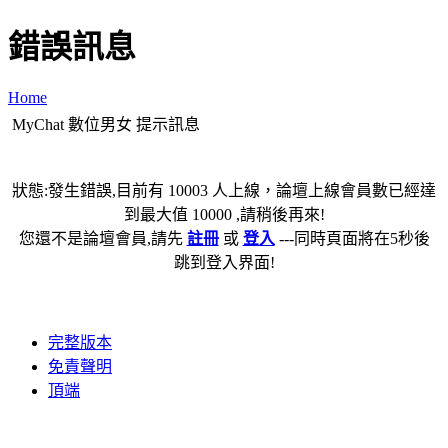
錯誤訊息
Home
MyChat 數位男女 提示訊息
狀態:發生錯誤,目前有 10003 人上線，論壇上線會員數已經達
到最大值 10000 ,請稍後再來!
您還不是論壇會員,請先
註冊
或
登入
---同時頁面將在5秒後
跳到登入界面!
完整版本
免責聲明
頂端