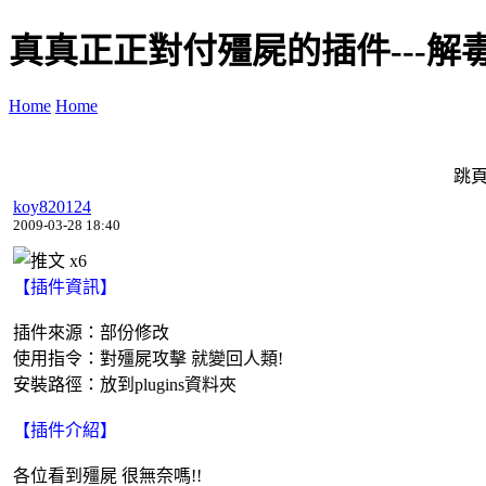
真真正正對付殭屍的插件---解
Home
Home
跳頁
koy820124
2009-03-28 18:40
x
6
【插件資訊】
插件來源：部份修改
使用指令：對殭屍攻擊 就變回人類!
安裝路徑：放到plugins資料夾
【插件介紹】
各位看到殭屍 很無奈嗎!!