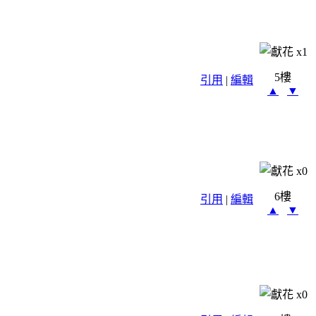
x
1
5樓
引用
|
編輯
▲
▼
x
0
6樓
引用
|
編輯
▲
▼
x
0