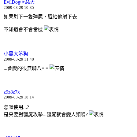
EvilDog☞惡犬
2009-03-29 10:35
如果剩下一隻殭屍，還給他射下去
不知道會不會當機
小黑大笨狗
2009-03-29 11:48
...會變的很無聊八= =
z9z8z7x
2009-03-29 18:14
怎嚜使用...?
是只要對疆屍攻擊...疆屍就會變人類嗎?