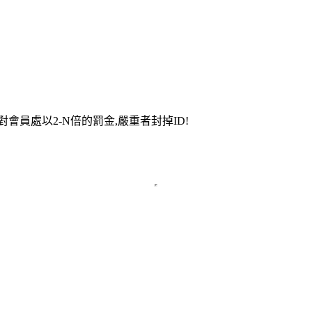
會員處以2-N倍的罰金,嚴重者封掉ID!