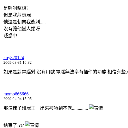
是輕狙擊槍?
但是我射喪屍
他還是朝向我衝刺.....
沒有讓他變人類呀
疑惑中
koy820124
2009-03-31 16:32
如果是對電腦射 沒有用歐 電腦無法享有插件的功能 相信有些人都
momo666666
2009-04-04 15:05
那這樣子殭屍王一出來被噴到不就..............
結束了!?!?