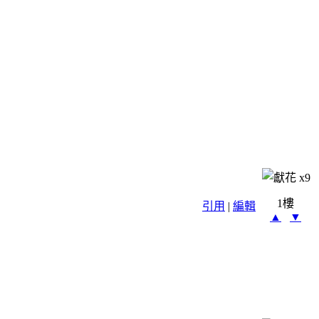
x
9
1樓
引用
|
編輯
▲
▼