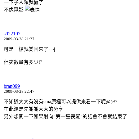
一下子人類就贏了
不像電影
s922197
2009-03-28 21:27
可是一槍就變回來了- -\|
但夾數量有多少!?
bran099
2009-03-28 22:47
不知道大大有沒有sma原檔可以提供來看一下呢@@?
在此還是先謝謝大大的分享
另外想問一下如果射向"第一隻喪屍"的話會不會就結束了= =