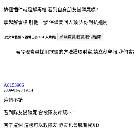
這個插件就是解毒槍 看到自身朋友變殭屍嗎?
拿起解毒槍 射他一發 保證變回人類 與你對抗殭屍
[此文章售價
5
雅幣已有
684
人購買]
若發現會員採用欺騙的方法獲取財富,請立刻舉報,我們會對
A8153906
2009-03-28 19:14
這個不錯
看到隊友變殭屍 會被隊友背叛><"
有了這個 這樣可以救隊友 隊友也會感謝我XD