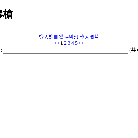
毒槍
登入
註冊
發表
列印
載入圖片
<<
1
2
3
4
5
>>
:
(共 