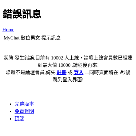
錯誤訊息
Home
MyChat 數位男女 提示訊息
狀態:發生錯誤,目前有 10002 人上線，論壇上線會員數已經達
到最大值 10000 ,請稍後再來!
您還不是論壇會員,請先
註冊
或
登入
---同時頁面將在5秒後
跳到登入界面!
完整版本
免責聲明
頂端