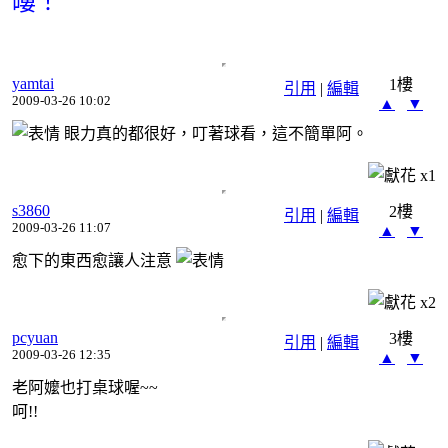
嘍！
yamtai
1樓
引用
|
編輯
2009-03-26 10:02
▲
▼
眼力真的都很好，叮著球看，這不簡單阿。
x
1
s3860
2樓
引用
|
編輯
2009-03-26 11:07
▲
▼
愈下的東西愈讓人注意
x
2
pcyuan
3樓
引用
|
編輯
2009-03-26 12:35
▲
▼
老阿嬤也打桌球喔~~
呵!!