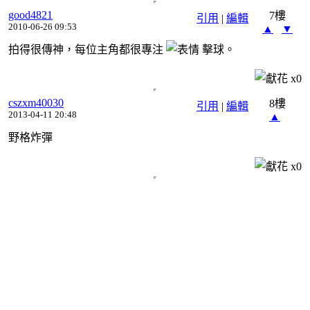
good4821
7樓
引用
|
編輯
2010-06-26 09:53
▲
▼
拍得很傳神，每位主角都很專注
擊球。
x
0
cszxm40030
8樓
引用
|
編輯
2013-04-11 20:48
▲
野格炸彈
x
0