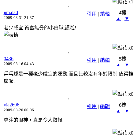
x
1
jim.dad
4樓
引用
|
編輯
2009-03-31 21:37
▲
▼
老少咸宜,貧富無分的小白球,讚啦!
x
0
0436
5樓
引用
|
編輯
2009-08-16 04:43
▲
▼
乒乓球是一種老少咸宜的運動.而且比較沒有年齡限制.值得推
廣喔.
x
0
via2696
6樓
引用
|
編輯
2009-08-20 00:06
▲
▼
專注的眼神，真是令人敬佩
x
0