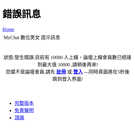
錯誤訊息
Home
MyChat 數位男女 提示訊息
狀態:發生錯誤,目前有 10000 人上線，論壇上線會員數已經達
到最大值 10000 ,請稍後再來!
您還不是論壇會員,請先
註冊
或
登入
---同時頁面將在5秒後
跳到登入界面!
完整版本
免責聲明
頂端