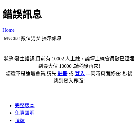
錯誤訊息
Home
MyChat 數位男女 提示訊息
狀態:發生錯誤,目前有 10002 人上線，論壇上線會員數已經達
到最大值 10000 ,請稍後再來!
您還不是論壇會員,請先
註冊
或
登入
---同時頁面將在5秒後
跳到登入界面!
完整版本
免責聲明
頂端