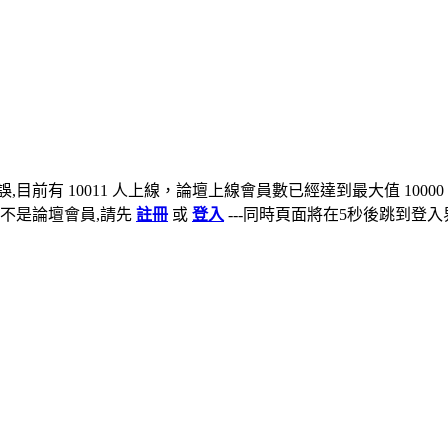
,目前有 10011 人上線，論壇上線會員數已經達到最大值 10000
不是論壇會員,請先
註冊
或
登入
---同時頁面將在5秒後跳到登入