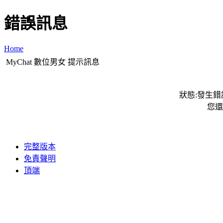
錯誤訊息
Home
MyChat 數位男女 提示訊息
狀態:發生錯誤
您還
完整版本
免責聲明
頂端