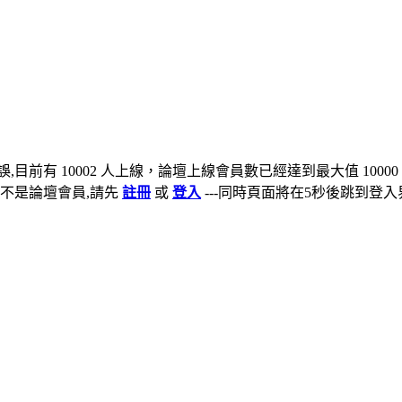
,目前有 10002 人上線，論壇上線會員數已經達到最大值 10000
不是論壇會員,請先
註冊
或
登入
---同時頁面將在5秒後跳到登入