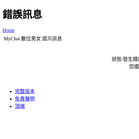
錯誤訊息
Home
MyChat 數位男女 提示訊息
狀態:發生錯誤
您還
完整版本
免責聲明
頂端