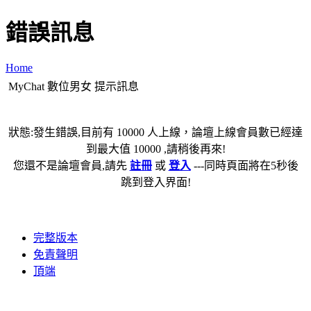
錯誤訊息
Home
MyChat 數位男女 提示訊息
狀態:發生錯誤,目前有 10000 人上線，論壇上線會員數已經達
到最大值 10000 ,請稍後再來!
您還不是論壇會員,請先
註冊
或
登入
---同時頁面將在5秒後
跳到登入界面!
完整版本
免責聲明
頂端